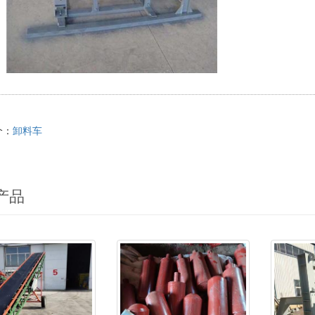
个：
卸料车
产品